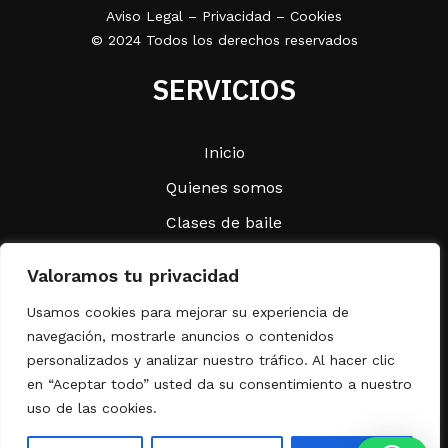
Aviso Legal
–
Privacidad
–
Cookies
© 2024 Todos los derechos reservados
SERVICIOS
Inicio
Quienes somos
Clases de baile
Otros servicios
Valoramos tu privacidad
Dj Alex
Usamos cookies para mejorar su experiencia de
Contacto
navegación, mostrarle anuncios o contenidos
personalizados y analizar nuestro tráfico. Al hacer clic
CONTACTO
en “Aceptar todo” usted da su consentimiento a nuestro
uso de las cookies.
info@escueladebailesbm.es